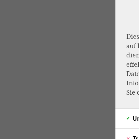
Dies
auf
dien
effe
Dat
Inf
Sie 
Un
Tr