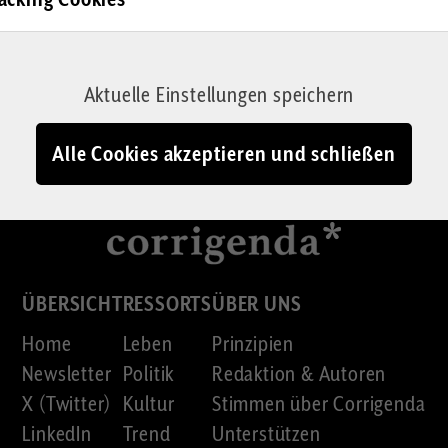
Nach oben
Aktuelle Einstellungen speichern
Alle Cookies akzeptieren und schließen
ÜBERSICHT
RESSORTS
ÜBER UNS
Home
Leben
Prinzipien
Newsletter
Politik
Redaktion & Autoren
X (Twitter)
Kultur
Stimmen über Corrigenda
LinkedIn
Trend
Unterstützen