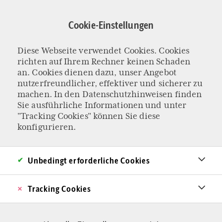
Direkt
zum
Cookie-Einstellungen
Inhalt
Diese Webseite verwendet Cookies. Cookies
JAN A. KARONS STREIFZUG DURCH DEUTSCHLAND
richten auf Ihrem Rechner keinen Schaden
Zombieland und
an. Cookies dienen dazu, unser Angebot
nutzerfreundlicher, effektiver und sicherer zu
machen. In den
Datenschutzhinweisen
finden
die Höllenorte der
Sie ausführliche Informationen und unter
"Tracking Cookies" können Sie diese
Bastardmoderne
konfigurieren.
Viele Orte des öffentlichen Raums haben sich
Unbedingt erforderliche Cookies
zu No-want-Zonen verwandelt. Ein Streifzug
durch Gegenden, die Drogenkonsumstelle,
Tracking Cookies
Schauplatz multiethnischer Territorialkämpfe
und Elendsviertel in einem sind.