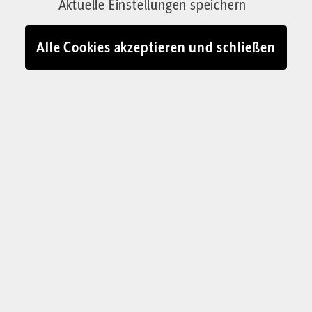
Aktuelle Einstellungen speichern
Von Jan A. Karon
19.05.2026 - 19:04
Alle Cookies akzeptieren und schließen
Bahnhofsgegend in Frankfurt am Main: Wie der Leopoldplatz auf
Steroiden
© NIUS