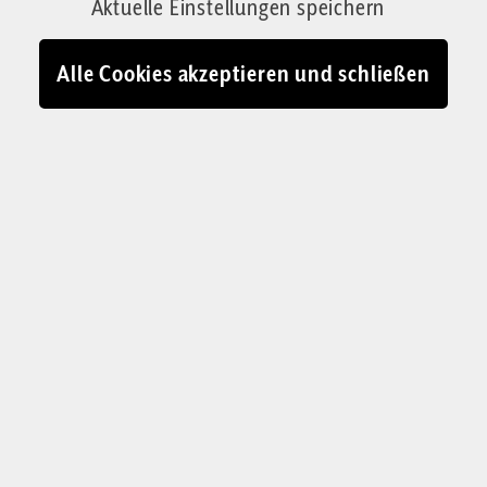
Aktuelle Einstellungen speichern
Alle Cookies akzeptieren und schließen
Frühsommertag im Straßencafé einer italienischen Riesenstadt:
Unsere Kolumnisten denken sich Lebensläufe für die
vorüberziehenden Menschen aus
© Judith Wagner Fotografie
E
in altes Paar zieht vorüber. Er hat
das schneeweiße, lange Haar