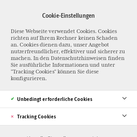
Direkt
zum
Cookie-Einstellungen
Inhalt
Diese Webseite verwendet Cookies. Cookies
KOLUMNE „EIN BISSCHEN BESSER“
richten auf Ihrem Rechner keinen Schaden
Ganz großes Kino
an. Cookies dienen dazu, unser Angebot
nutzerfreundlicher, effektiver und sicherer zu
machen. In den
Datenschutzhinweisen
finden
In einem italienischen Straßencafé werden
Sie ausführliche Informationen und unter
"Tracking Cookies" können Sie diese
Vorübergehende zu Prinzen, Liebenden und
konfigurieren.
Helden. Zwischen langen Beinen, grauen Locken
und teuren Rechnungen zeigt sich plötzlich, was
Unbedingt erforderliche Cookies
Nähe bedeutet.
Von Judith Wagner & Oliver Stock
Tracking Cookies
18.05.2026 - 10:00