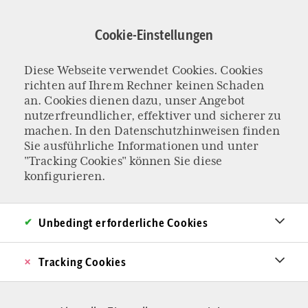
Direkt
zum
Cookie-Einstellungen
Inhalt
Diese Webseite verwendet Cookies. Cookies
KOLUMNE „DAS LIEBE GELD“
richten auf Ihrem Rechner keinen Schaden
Jetzt noch
an. Cookies dienen dazu, unser Angebot
nutzerfreundlicher, effektiver und sicherer zu
machen. In den
Datenschutzhinweisen
finden
investieren?
Sie ausführliche Informationen und unter
"Tracking Cookies" können Sie diese
Immer
konfigurieren.
investieren!
Unbedingt erforderliche Cookies
Die Aktienmärkte markieren einen Rekord nach
Tracking Cookies
dem anderen. Die Bewertungen sind hoch, die
Unsicherheiten noch höher. Unsere Kolumnistin