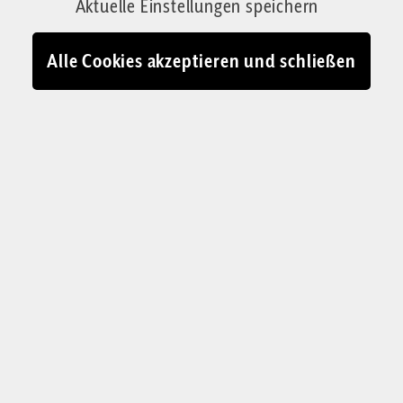
Aktuelle Einstellungen speichern
erklärt, warum Sie jetzt trotzdem noch
investieren sollten.
Alle Cookies akzeptieren und schließen
Von Jessica Schwarzer
30.09.2025 - 10:23
An der Börse Geld anlegen: Langfristig gibt es keinen schlechten