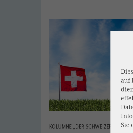
Dies
auf
dien
effe
Dat
Inf
Sie 
KOLUMNE „DER SCHWEIZER BLICK“