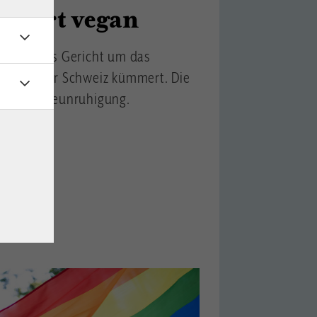
rviert vegan
ropäisches Gericht um das
gen in der Schweiz kümmert. Die
nell der Beunruhigung.