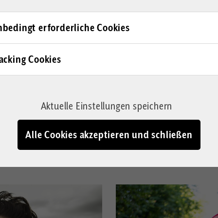
eso gemacht“
Straßburg se
bedingt erforderliche Cookies
Schweiz verboten.
Rührend, wie sich ein eu
ern ändern. Obschon das
Wohlbefinden von Häftlin
acking Cookies
us in Reinkultur ist.
Rührung weicht aber sch
hnologie auf
Von Stefan Millius
beln sie aber bei der
Aktuelle Einstellungen speichern
Alle Cookies akzeptieren und schließen