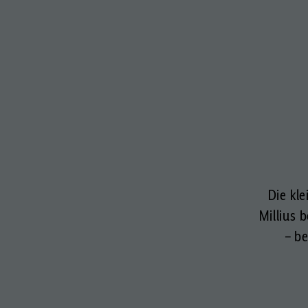
Die kle
Millius 
– b