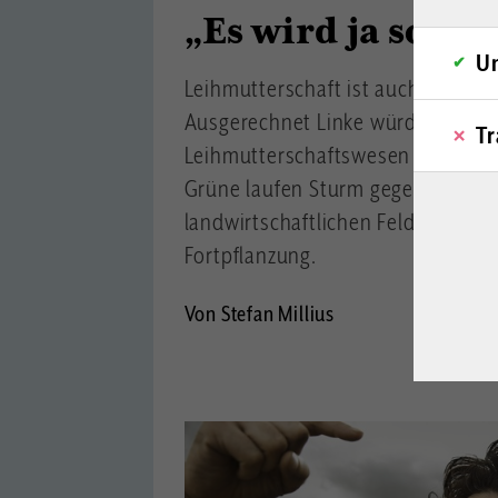
„Es wird ja sowi
Un
Leihmutterschaft ist auch in der 
Ausgerechnet Linke würden das g
Tr
Leihmutterschaftswesen Kapitalism
Grüne laufen Sturm gegen Gentec
landwirtschaftlichen Feldern, beju
Fortpflanzung.
Von Stefan Millius