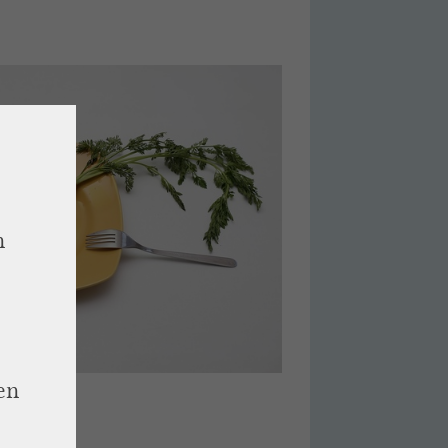
n
en
 BLICK“