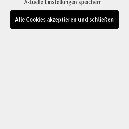
Aktuelle Einstellungen speichern
Alle Cookies akzeptieren und schließen
Die Kolumne von
Judith Wagner & Oliver
Stock
„Ein bisschen besser“
ist Deutschlands einzige
Familienkolumne
: Judith Wagner ist Fotografin.
Menschen sind ihre Profession. Ihr Mann Oliver
Stock ist Journalist und versteht, wie Wirtschaft
funktioniert. Zur Familie gehören fünf Kinder
und eine Hündin. Zusammen spießen sie immer
montags ein Thema aus Gesellschaft, Politik
und den lieben zwischenmenschlichen
Beziehungen auf. Sie mit Bild, er mit Text, dabei